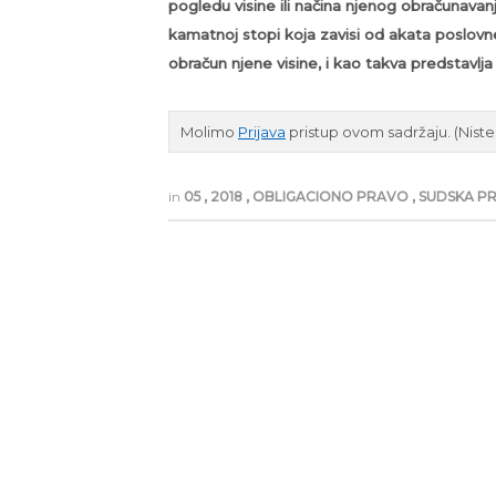
pogledu visine ili načina njenog obračunava
kamatnoj stopi koja zavisi od akata poslovn
obračun njene visine, i kao takva predstavlj
Molimo
Prijava
pristup ovom sadržaju.
(Nist
in
05
,
2018
,
OBLIGACIONO PRAVO
,
SUDSKA PR