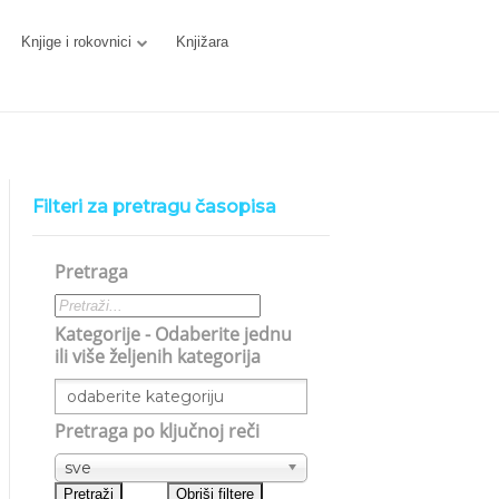
Knjige i rokovnici
Knjižara
Filteri za pretragu časopisa
Pretraga
Kategorije - Odaberite jednu
ili više željenih kategorija
Pretraga po ključnoj reči
sve