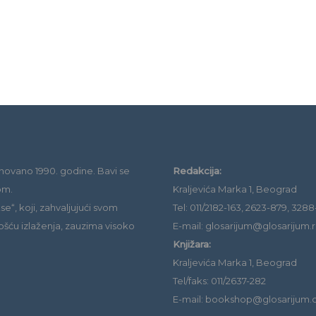
novano 1990. godine. Bavi se
Redakcija:
om.
Kraljevića Marka 1, Beograd
e“, koji, zahvaljujući svom
Tel: 011/2182-163, 2623-879, 3288
ošću izlaženja, zauzima visoko
E-mail: glosarijum@glosarijum.r
Knjižara:
Kraljevića Marka 1, Beograd
Tel/faks: 011/2637-282
E-mail: bookshop@glosarijum