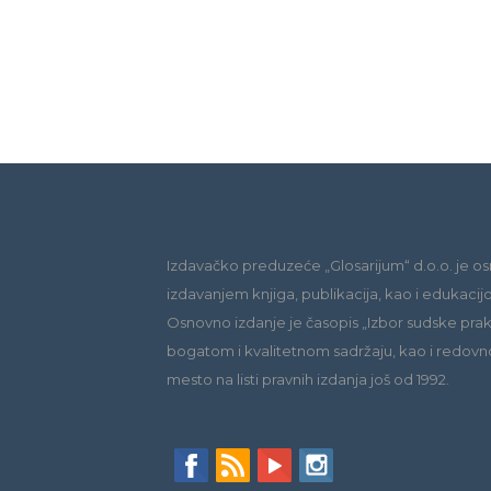
Izdavačko preduzeće „Glosarijum“ d.o.o. je os
izdavanjem knjiga, publikacija, kao i edukacij
Osnovno izdanje je časopis „Izbor sudske praks
bogatom i kvalitetnom sadržaju, kao i redovn
mesto na listi pravnih izdanja još od 1992.