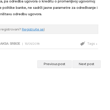
nja, pa odredba ugovora o kreditu o promenljivoj ugovornoj
e politike banke, ne sadrži jasne parametre za određivanje i
a ništavu odredbu ugovora.
e registrovani?
Registrujte se
)
Tags ↓
AKSA: SRBIJE
|
15/05/2018
Previous post
Next post