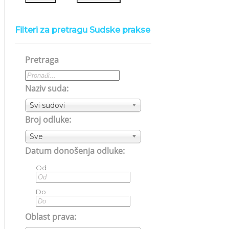
Filteri za pretragu Sudske prakse
Pretraga
Naziv suda:
Svi sudovi
Broj odluke:
Sve
Datum donošenja odluke:
Od
Do
Oblast prava: