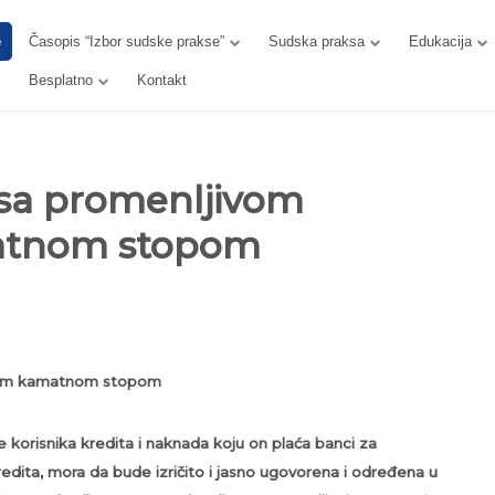
e
Časopis “Izbor sudske prakse”
Sudska praksa
Edukacija
Besplatno
Kontakt
 sa promenljivom
atnom stopom
rnom kamatnom stopom
orisnika kredita i naknada koju on plaća banci za
dita, mora da bude izričito i jasno ugovorena i određena u