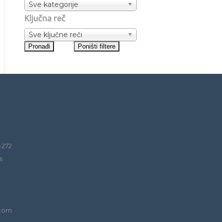
Sve kategorije
Ključna reč
Sve ključne reči
-272
s
.com