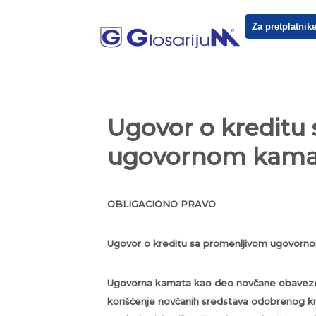
Za pretplatnik
Ugovor o kreditu
ugovornom kam
OBLIGACIONO PRAVO
Ugovor o kreditu sa promenljivom ugovo
Ugovorna kamata kao deo novčane obaveze k
korišćenje novčanih sredstava odobrenog kre