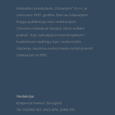
Izdavačko preduzeće „Glosarijum“ d.o.o. je
osnovano 1990. godine. Bavi se izdavanjem
knjiga, publikacija, kao i edukacijom.
Osnovno izdanje je časopis „Izbor sudske
prakse“, koji, zahvaljujući svom bogatom i
kvalitetnom sadržaju, kao i redovnošću
izlaženja, zauzima visoko mesto na listi pravnih
izdanja još od 1992.
Redakcija:
Kraljevića Marka 1, Beograd
Tel: 011/2182-163, 2623-879, 3288-272