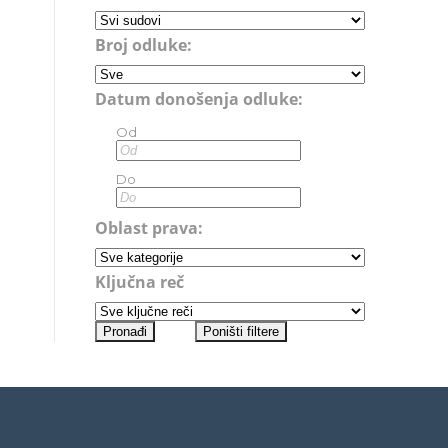
Broj odluke:
Datum donošenja odluke:
Od
Do
Oblast prava:
Ključna reč