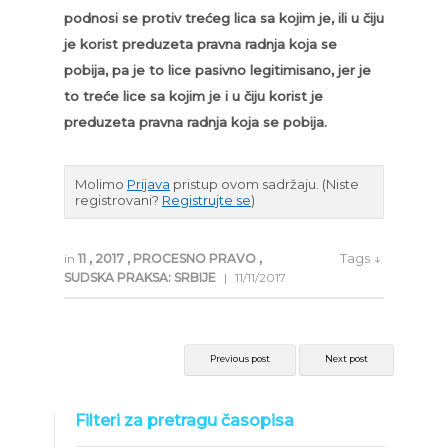
podnosi se protiv trećeg lica sa kojim je, ili u čiju
je korist preduzeta pravna radnja koja se
pobija, pa je to lice pasivno legitimisano, jer je
to treće lice sa kojim je i u čiju korist je
preduzeta pravna radnja koja se pobija.
Molimo
Prijava
pristup ovom sadržaju.
(Niste
registrovani?
Registrujte se
)
Tags ↓
in
11
,
2017
,
PROCESNO PRAVO
,
SUDSKA PRAKSA: SRBIJE
|
11/11/2017
Previous post
Next post
Filteri za pretragu časopisa