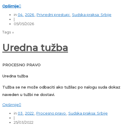
Opširnije

in
04
,
2026
,
Privredni prestupi
,
Sudska praksa: Srbije
|
05/05/2026
Tags ↓
Uredna tužba
PROCESNO PRAVO
Uredna tužba
Tužba se ne može odbaciti ako tužilac po nalogu suda dokaz
naveden u tužbi ne dostavi.
Opširnije

in
03
,
2022
,
Procesno pravo
,
Sudska praksa: Srbije
|
25/03/2022