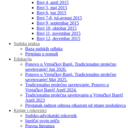
Broj 4, april 2015
Broj 5, maj 2015
Broj 6, jun 2015
Broj 7-8, jul-avgust 2015
Broj 9, septembar 2015
Broj 10, oktobar 2015
Broj 11, novembar 2015
Broj 12, decembar 2015
Sudska praksa
Baza sudskih odluka
Pretplata u ponudi
Edukacija
Ponovo u Vrnjačkoj Banji. Tradicionalno prolećno
savetovanje! Jun 2026.
Ponovo u Vrnjačkoj Banji. Tradicionalno prolećno
savetovanje! Maj 2025.
Tradicionalno prolećno savetovanje. Ponovo u
Vrnjačkoj Banji! April 2024.
Tradicionalna prolećna savetovanja u Vrnjačkoj Banji!
April 2023
Prestanak radnog odnosa otkazom od strane poslodavca
Knjige i rokovnici
Sudsko-advokatski rokovnik
Ispričaj svoju priču
Pravna literatura