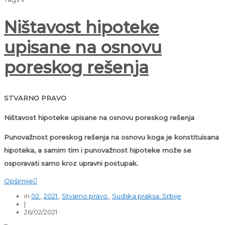
Ništavost hipoteke
upisane na osnovu
poreskog rešenja
STVARNO PRAVO
Ništavost hipoteke upisane na osnovu poreskog rešenja
Punovažnost poreskog rešenja na osnovu koga je konstituisana
hipoteka, a samim tim i punovažnost hipoteke može se
osporavati samo kroz upravni postupak.
Opširnije

in
02
,
2021
,
Stvarno pravo
,
Sudska praksa: Srbije
|
26/02/2021