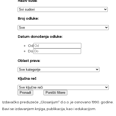
Naziv suda:
Broj odluke:
Datum donošenja odluke:
Od
Do
Oblast prava:
Ključna reč
Izdavačko preduzeće „Glosarijum“ d.o.o. je osnovano 1990. godine.
Bavi se izdavanjem knjiga, publikacija, kao i edukacijom.