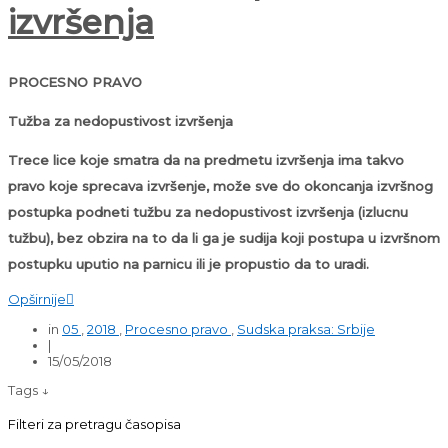
izvršenja
PROCESNO PRAVO
Tužba za nedopustivost izvršenja
Trece lice koje smatra da na predmetu izvršenja ima takvo
pravo koje sprecava izvršenje, može sve do okoncanja izvršnog
postupka podneti tužbu za nedopustivost izvršenja (izlucnu
tužbu), bez obzira na to da li ga je sudija koji postupa u izvršnom
postupku uputio na parnicu ili je propustio da to uradi.
Opširnije

in
05
,
2018
,
Procesno pravo
,
Sudska praksa: Srbije
|
15/05/2018
Tags ↓
Filteri za pretragu časopisa