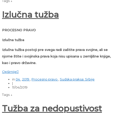
Tags ↓
Izlučna tužba
PROCESNO PRAVO
Izlučna tužba
Izlučna tužba postoji pre svega radi zaštite prava svojine, ali se
njome štite i svojinska prava koja nisu upisana u zemljišne knjige,
kao i pravo državine.
Opširnije

in
04
,
2019
,
Procesno pravo
,
Sudska praksa: Srbije
|
11/04/2019
Tags ↓
Tužba za nedopustivost