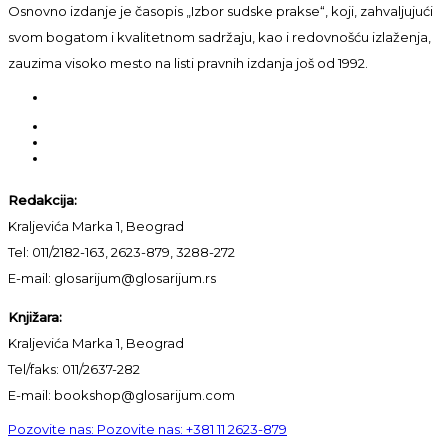
Osnovno izdanje je časopis „Izbor sudske prakse“, koji, zahvaljujući
svom bogatom i kvalitetnom sadržaju, kao i redovnošću izlaženja,
zauzima visoko mesto na listi pravnih izdanja još od 1992.
Redakcija:
Kraljevića Marka 1, Beograd
Tel: 011/2182-163, 2623-879, 3288-272
E-mail: glosarijum@glosarijum.rs
Knjižara:
Kraljevića Marka 1, Beograd
Tel/faks: 011/2637-282
E-mail: bookshop@glosarijum.com
Pozovite nas:
Pozovite nas:
+381 11 2623-879