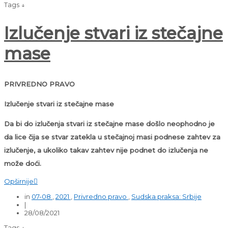
Tags ↓
Izlučenje stvari iz stečajne
mase
PRIVREDNO PRAVO
Izlučenje stvari iz stečajne mase
Da bi do izlučenja stvari iz stečajne mase došlo neophodno je
da lice čija se stvar zatekla u stečajnoj masi podnese zahtev za
izlučenje, a ukoliko takav zahtev nije podnet do izlučenja ne
može doći.
Opširnije

in
07-08
,
2021
,
Privredno pravo
,
Sudska praksa: Srbije
|
28/08/2021
Tags ↓