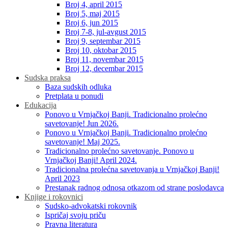
Broj 4, april 2015
Broj 5, maj 2015
Broj 6, jun 2015
Broj 7-8, jul-avgust 2015
Broj 9, septembar 2015
Broj 10, oktobar 2015
Broj 11, novembar 2015
Broj 12, decembar 2015
Sudska praksa
Baza sudskih odluka
Pretplata u ponudi
Edukacija
Ponovo u Vrnjačkoj Banji. Tradicionalno prolećno
savetovanje! Jun 2026.
Ponovo u Vrnjačkoj Banji. Tradicionalno prolećno
savetovanje! Maj 2025.
Tradicionalno prolećno savetovanje. Ponovo u
Vrnjačkoj Banji! April 2024.
Tradicionalna prolećna savetovanja u Vrnjačkoj Banji!
April 2023
Prestanak radnog odnosa otkazom od strane poslodavca
Knjige i rokovnici
Sudsko-advokatski rokovnik
Ispričaj svoju priču
Pravna literatura