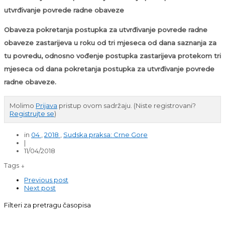
utvrđivanje povrede radne obaveze
Obaveza pokretanja postupka za utvrđivanje povrede radne
obaveze zastarijeva u roku od tri mjeseca od dana saznanja za
tu povredu, odnosno vođenje postupka zastarijeva protekom tri
mjeseca od dana pokretanja postupka za utvrđivanje povrede
radne obaveze.
Molimo
Prijava
pristup ovom sadržaju.
(Niste registrovani?
Registrujte se
)
in
04
,
2018
,
Sudska praksa: Crne Gore
|
11/04/2018
Tags ↓
Previous post
Next post
Filteri za pretragu časopisa