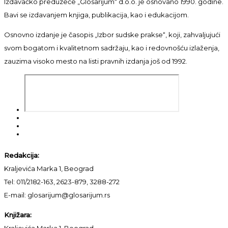
Izdavačko preduzeće „Glosarijum“ d.o.o. je osnovano 1990. godine.
Bavi se izdavanjem knjiga, publikacija, kao i edukacijom.
Osnovno izdanje je časopis „Izbor sudske prakse“, koji, zahvaljujući
svom bogatom i kvalitetnom sadržaju, kao i redovnošću izlaženja,
zauzima visoko mesto na listi pravnih izdanja još od 1992.
Redakcija:
Kraljevića Marka 1, Beograd
Tel: 011/2182-163, 2623-879, 3288-272
E-mail: glosarijum@glosarijum.rs
Knjižara:
Kraljevića Marka 1, Beograd