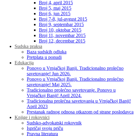
Broj 4, april 2015
Broj 5, maj 2015
Broj 6, jun 2015
Broj 7-8, jul-avgust 2015
Broj 9, septembar 2015
Broj 10, oktobar 2015
Broj 11, novembar 2015
Broj 12, decembar 2015
Sudska praksa
Baza sudskih odluka
Pretplata u ponudi
Edukacija
Ponovo u Vrnjačkoj Banji. Tradicionalno prolećno
savetovanje! Jun 2026.
Ponovo u Vrnjačkoj Banji. Tradicionalno prolećno
savetovanje! Maj 2025.
Tradicionalno prolećno savetovanje. Ponovo u
Vrnjačkoj Banji! April 2024.
Tradicionalna prolećna savetovanja u Vrnjačkoj Banji!
April 2023
Prestanak radnog odnosa otkazom od strane poslodavca
Knjige i rokovnici
Sudsko-advokatski rokovnik
Ispričaj svoju priču
Pravna literatura