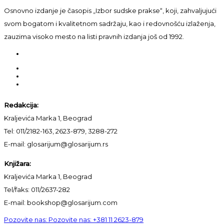
Osnovno izdanje je časopis „Izbor sudske prakse“, koji, zahvaljujući
svom bogatom i kvalitetnom sadržaju, kao i redovnošću izlaženja,
zauzima visoko mesto na listi pravnih izdanja još od 1992.
Redakcija:
Kraljevića Marka 1, Beograd
Tel: 011/2182-163, 2623-879, 3288-272
E-mail: glosarijum@glosarijum.rs
Knjižara:
Kraljevića Marka 1, Beograd
Tel/faks: 011/2637-282
E-mail: bookshop@glosarijum.com
Pozovite nas:
Pozovite nas:
+381 11 2623-879