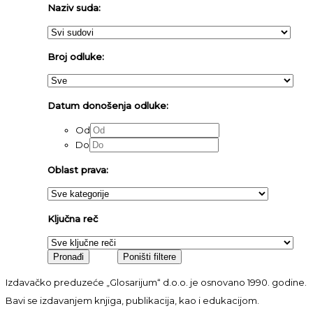
Naziv suda:
Broj odluke:
Datum donošenja odluke:
Od
Do
Oblast prava:
Ključna reč
Izdavačko preduzeće „Glosarijum“ d.o.o. je osnovano 1990. godine.
Bavi se izdavanjem knjiga, publikacija, kao i edukacijom.