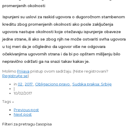
promenjenih okolnosti
Ispunjeni su uslovi za raskid ugovora o dugoročnom stambenom
kreditu zbog promenjenih okolnosti ako posle zaključenja
ugovora nastupe okolnosti koje otežavaju ispunjenje obaveze
jedne strane, ili ako se zbog njih ne može ostvariti svrha ugovora
u toj meri da je očigledno da ugovor više ne odgovara
očekivanjima ugovornih strana i da bi po opštem mišljenju bilo
nepravično održati ga na snazi takav kakav je.
Molimo
Prijava
pristup ovom sadržaju.
(Niste registrovani?
Registrujte se
)
in
02
,
2017
,
Obligaciono pravo
,
Sudska praksa: Srbije
|
10/02/2017
Tags ↓
Previous post
Next post
Filteri za pretragu časopisa