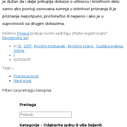
je dužan da i dalje prikuplja dokaze o učiniocu i krivičnom delu
samo ako postoji osnovana sumnja u istinitost priznanja ili je
priznanje nepotpuno, protivrečno ili nejasno i ako je u
suprotnosti sa drugim dokazima.
Molimo
Prijava
pristup ovom sadržaju.
(Niste registrovani?
Registrujte se
)
in
01
,
2017
,
Krivični postupak
,
Krivično pravo
,
Sudska praksa:
Srbije
|
10/01/2017
Tags ↓
Previous post
Next post
Filteri za pretragu časopisa
Pretraga
Kategorije - Odaberite jednu ili više željenih