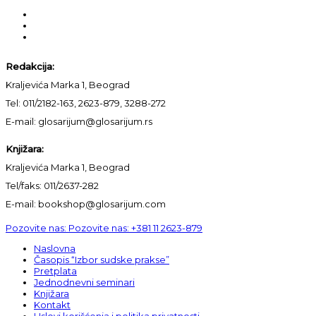
Redakcija:
Kraljevića Marka 1, Beograd
Tel: 011/2182-163, 2623-879, 3288-272
E-mail: glosarijum@glosarijum.rs
Knjižara:
Kraljevića Marka 1, Beograd
Tel/faks: 011/2637-282
E-mail: bookshop@glosarijum.com
Pozovite nas:
Pozovite nas:
+381 11 2623-879
Naslovna
Časopis “Izbor sudske prakse”
Pretplata
Jednodnevni seminari
Knjižara
Kontakt
Uslovi korišćenja i politika privatnosti