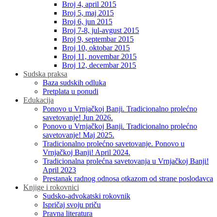
Broj 4, april 2015
Broj 5, maj 2015
Broj 6, jun 2015
Broj 7-8, jul-avgust 2015
Broj 9, septembar 2015
Broj 10, oktobar 2015
Broj 11, novembar 2015
Broj 12, decembar 2015
Sudska praksa
Baza sudskih odluka
Pretplata u ponudi
Edukacija
Ponovo u Vrnjačkoj Banji. Tradicionalno prolećno
savetovanje! Jun 2026.
Ponovo u Vrnjačkoj Banji. Tradicionalno prolećno
savetovanje! Maj 2025.
Tradicionalno prolećno savetovanje. Ponovo u
Vrnjačkoj Banji! April 2024.
Tradicionalna prolećna savetovanja u Vrnjačkoj Banji!
April 2023
Prestanak radnog odnosa otkazom od strane poslodavca
Knjige i rokovnici
Sudsko-advokatski rokovnik
Ispričaj svoju priču
Pravna literatura