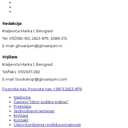
Redakcija:
Kraljevića Marka 1, Beograd
Tel: 011/2182-163, 2623-879, 3288-272
E-mail: glosarijum@glosarijum.rs
Knjižara:
Kraljevića Marka 1, Beograd
Tel/faks: 011/2637-282
E-mail: bookshop@glosarijum.com
Pozovite nas:
Pozovite nas:
+381 11 2623-879
Naslovna
Časopis “Izbor sudske prakse”
Pretplata
Jednodnevni seminari
Knjižara
Kontakt
Uslovi korišćenja i politika privatnosti