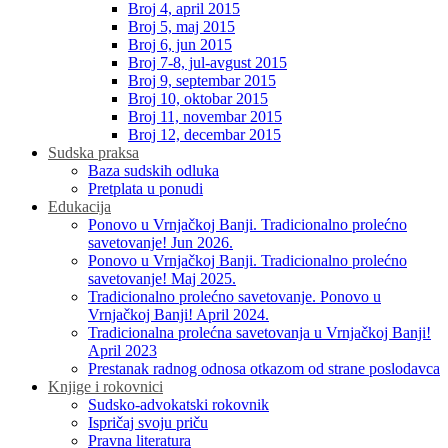
Broj 4, april 2015
Broj 5, maj 2015
Broj 6, jun 2015
Broj 7-8, jul-avgust 2015
Broj 9, septembar 2015
Broj 10, oktobar 2015
Broj 11, novembar 2015
Broj 12, decembar 2015
Sudska praksa
Baza sudskih odluka
Pretplata u ponudi
Edukacija
Ponovo u Vrnjačkoj Banji. Tradicionalno prolećno
savetovanje! Jun 2026.
Ponovo u Vrnjačkoj Banji. Tradicionalno prolećno
savetovanje! Maj 2025.
Tradicionalno prolećno savetovanje. Ponovo u
Vrnjačkoj Banji! April 2024.
Tradicionalna prolećna savetovanja u Vrnjačkoj Banji!
April 2023
Prestanak radnog odnosa otkazom od strane poslodavca
Knjige i rokovnici
Sudsko-advokatski rokovnik
Ispričaj svoju priču
Pravna literatura