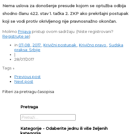
Nema uslova za donošenje presude kojom se optužba odbija
shodno članu 422. stav 1. tačka 2. ZKP ako prekršajni postupak
koji se vodi protiv okrivljenog nije pravnosnažno okončan.
Molimo
Prijava
pristup ovom sadržaju.
(Niste registrovani?
Registrujte se
)
in
07-08
,
2017
,
Krivični postupak
,
Krivično pravo
,
Sudska
praksa: Srbije
|
28/07/2017
Tags ↓
Previous post
Next post
Filteri za pretragu časopisa
Pretraga
Kategorije - Odaberite jednu ili više željenih
kategorija