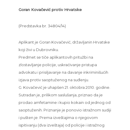
Goran Kovačević protiv Hrvatske
(Predstavka br. 34804/14)
Aplikant je Goran Kovačević, državljanin Hrvatske
koji živi u Dubrovniku.
Predmet se tiče aplikantovih pritužbi na
zlostavljanje policije, uskraćivanje pristupa
advokatu i prisiljavanje na davanje inkriminišućih
izjava protiv saoptuženog na suđenju.
G. Kovačević je uhapšen 21. oktobra 2010. godine.
Sutradan je, prilikom saslušanja, priznao da je
prodao amfetamine i kupio kokain od jednog od
saoptuženih. Priznanje je ponovio istražnom sudiji
i pušten je. Prema izveštajima o njegovom
ispitivanju (dva izveštaja) od policije i istražnog