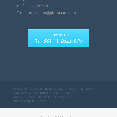
Tel/faks: 011/2637-282
E-mail: bookshop@glosarijum.com
Pozovite nas:
+381 11 2623-879
NASLOVNA
ČASOPIS “IZBOR SUDSKE PRAKSE”
PRETPLATA
JEDNODNEVNI SEMINARI
KNJIŽARA
KONTAKT
USLOVI KORIŠĆENJA I POLITIKA PRIVATNOSTI
BROJ 5-6, MAJ-JUN 2025.