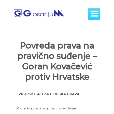

Povreda prava na
pravično suđenje –
Goran Kovačević
protiv Hrvatske
EVROPSKI SUD ZA LJUDSKA PRAVA
Povreda prava na pravično suđenje