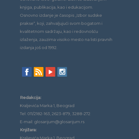
knjiga, publikacija, kao i edukacijom.
Osnovno izdanje je časopis „Izbor sudske
prakse“, koji, zahvaljujući svom bogatom i
kvalitetnom sadržaju, kao i redovnošću
izlaženja, zauzima visoko mesto na listi pravnih
izdanja još od 1992.
Redakcija:
Kraljevića Marka 1, Beograd
Tel: 011/2182-163, 2623-879, 3288-272
E-mail: glosarijum@glosarijum.rs
Knjižara:
Kraljevića Marka 1, Beograd