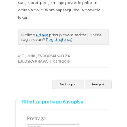
sudije, pretrpeo je manje povrede prilikom
opiranja policijskom hapšenju, što je potvrdio
lekar.
Molimo
Prijava
pristup ovom sadržaju.
(Niste
registrovani?
Registrujte se
)
in
11
,
2018
,
EVROPSKI SUD ZA
LJUDSKA PRAVA
|
09/11/2018
Previous post
Next post
Filteri za pretragu časopisa
Pretraga