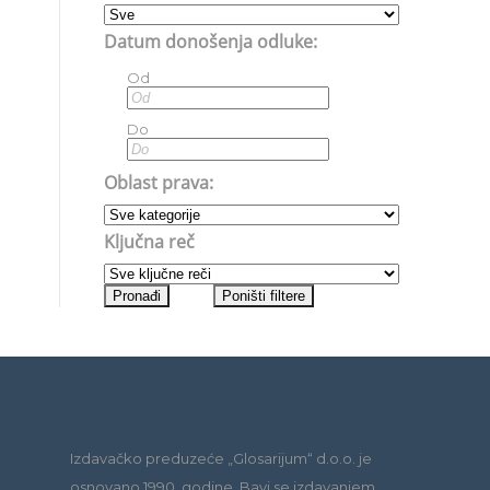
Datum donošenja odluke:
Od
Do
Oblast prava:
Ključna reč
Izdavačko preduzeće „Glosarijum“ d.o.o. je
osnovano 1990. godine. Bavi se izdavanjem