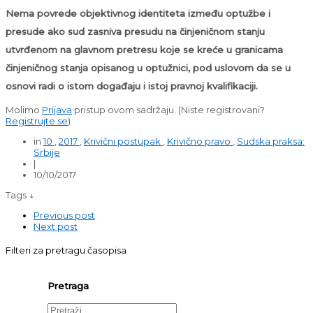
Nema povrede objektivnog identiteta između optužbe i
presude ako sud zasniva presudu na činjeničnom stanju
utvrđenom na glavnom pretresu koje se kreće u granicama
činjeničnog stanja opisanog u optužnici, pod uslovom da se u
osnovi radi o istom događaju i istoj pravnoj kvalifikaciji.
Molimo
Prijava
pristup ovom sadržaju.
(Niste registrovani?
Registrujte se
)
in
10
,
2017
,
Krivični postupak
,
Krivično pravo
,
Sudska praksa:
Srbije
|
10/10/2017
Tags ↓
Previous post
Next post
Filteri za pretragu časopisa
Pretraga