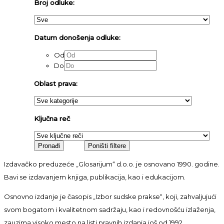
Broj odluke:
Datum donošenja odluke:
Od
Do
Oblast prava:
Ključna reč
Izdavačko preduzeće „Glosarijum“ d.o.o. je osnovano 1990. godine.
Bavi se izdavanjem knjiga, publikacija, kao i edukacijom.
Osnovno izdanje je časopis „Izbor sudske prakse“, koji, zahvaljujući
svom bogatom i kvalitetnom sadržaju, kao i redovnošću izlaženja,
zauzima visoko mesto na listi pravnih izdanja još od 1992.