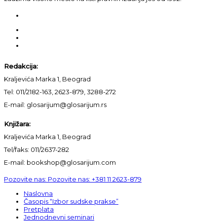
Redakcija:
Kraljevića Marka 1, Beograd
Tel: 011/2182-163, 2623-879, 3288-272
E-mail: glosarijum@glosarijum.rs
Knjižara:
Kraljevića Marka 1, Beograd
Tel/faks: 011/2637-282
E-mail: bookshop@glosarijum.com
Pozovite nas:
Pozovite nas:
+381 11 2623-879
Naslovna
Časopis “Izbor sudske prakse”
Pretplata
Jednodnevni seminari