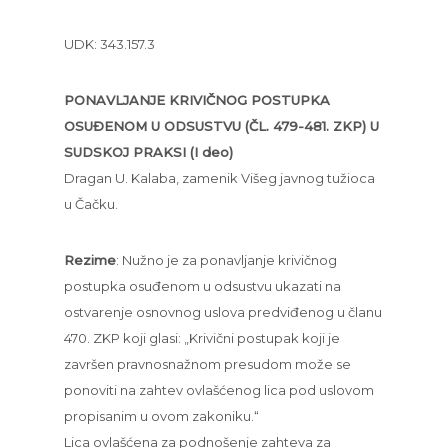
UDK: 343.157.3
PONAVLJANJE KRIVIČNOG POSTUPKA
OSUĐENOM U ODSUSTVU (ČL. 479-481. ZKP) U
SUDSKOJ PRAKSI (I deo)
Dragan U. Kalaba, zamenik Višeg javnog tužioca
u Čačku.
Rezime
: Nužno je za ponavljanje krivičnog
postupka osuđenom u odsustvu ukazati na
ostvarenje osnovnog uslova predviđenog u članu
470. ZKP koji glasi: „Krivični postupak koji je
završen pravnosnažnom presudom može se
ponoviti na zahtev ovlašćenog lica pod uslovom
propisanim u ovom zakoniku.“
Lica ovlašćena za podnošenje zahteva za