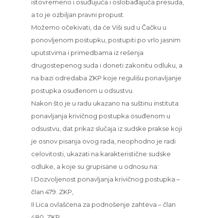
istovremeno i osuđujuća i oslobađajuća presuda,
a to je ozbiljan pravni propust.
Možemo očekivati, da će Viši sud u Čačku u
ponovljenom postupku, postupiti po vrlo jasnim
uputstvima i primedbama iz rešenja
drugostepenog suda i doneti zakonitu odluku, a
na bazi odredaba ZKP koje regulišu ponavljanje
postupka osuđenom u odsustvu.
Nakon što je u radu ukazano na suštinu instituta
ponavljanja krivičnog postupka osuđenom u
odsustvu, dat prikaz slučaja iz sudske prakse koji
je osnov pisanja ovog rada, neophodno je radi
celovitosti, ukazati na karakteristične sudske
odluke, a koje su grupisane u odnosu na:
I Dozvoljenost ponavljanja krivičnog postupka –
član 479. ZKP,
II Lica ovlašćena za podnošenje zahteva – član
480. ZKP,