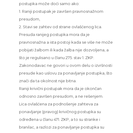
postupka može doći samo ako:
1. Raniji postupak je završen pravnosnažnom
presudom,
2. Stavi se zahtev od strane ovlašćenog lica.
Presuda ranijeg postupka mora da je
pravnosnažna a ista postoji kada se više ne može
pobijati žalbom ili kada žalba nije dozvoljena, a
što je regulisano u članu 275. stav 1. ZKP.
Zakonodavac ne govori u ovom delu o izvršnosti
presude kao uslovu za ponavljanje postupka, što
znači da ta okolnost nije bitna.
Raniji krivični postupak mora da je okončan
odnosno završen presudom, a ne rešenjem.
Lica ovlašćena za podnošenje zahteva za
ponavljanje (pravog) krivičnog postupka su
određena u članu 471. ZKP, a to su stranke i
branilac, a razlozi za ponavljanje postupka su