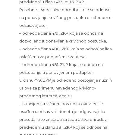
predviđeni u članu 473. st. 1-7. ZKP.
Posebne – specijalne odredbe koje se odnose
na ponavljanje krivičnog postupka osuđenom u
odsustvu jesu:
– odredba člana 479. ZKP koja se odnosi na
dozvoljenost ponavljanja krivičnog postupka,
– odredba člana 480. ZKP koja se odnosi na lica
ovlašćena za podnošenje zahteva,
– odredba člana 481. ZKP koja se odnosi na
postupanje u ponovljenom postupku.
U članu 479. ZKP je određeno postojanje nužnih
uslova za primenu navedenog krivično-
procesnog instituta, a to su:
– U ranijem krivičnom postupku okrivljeni je
osuđen u odsustvu i doneta je odgovarajuća
presuda, a to znači da su tada ostvareni uslovi
predviđeni u članu 381. ZKP koji se odnose na