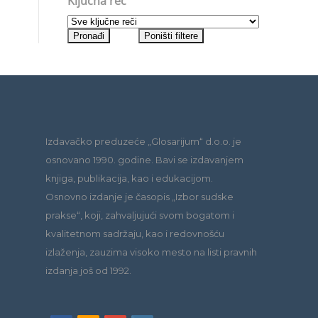
Ključna reč
Izdavačko preduzeće „Glosarijum“ d.o.o. je
osnovano 1990. godine. Bavi se izdavanjem
knjiga, publikacija, kao i edukacijom.
Osnovno izdanje je časopis „Izbor sudske
prakse“, koji, zahvaljujući svom bogatom i
kvalitetnom sadržaju, kao i redovnošću
izlaženja, zauzima visoko mesto na listi pravnih
izdanja još od 1992.