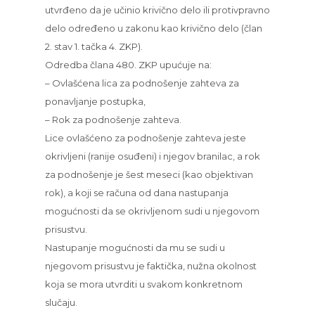
utvrđeno da je učinio krivično delo ili protivpravno
delo određeno u zakonu kao krivično delo (član
2. stav 1. tačka 4. ZKP).
Odredba člana 480. ZKP upućuje na:
– Ovlašćena lica za podnošenje zahteva za
ponavljanje postupka,
– Rok za podnošenje zahteva.
Lice ovlašćeno za podnošenje zahteva jeste
okrivljeni (ranije osuđeni) i njegov branilac, a rok
za podnošenje je šest meseci (kao objektivan
rok), a koji se računa od dana nastupanja
mogućnosti da se okrivljenom sudi u njegovom
prisustvu.
Nastupanje mogućnosti da mu se sudi u
njegovom prisustvu je faktička, nužna okolnost
koja se mora utvrditi u svakom konkretnom
slučaju.