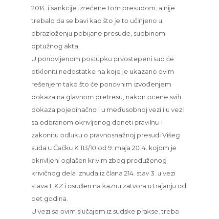
2014. i sankcije izrečene tom presudom, a nije
trebalo da se bavi kao što je to učinjeno u
obrazloženju pobijane presude, sudbinom
optužnog akta.
U ponovljenom postupku prvostepeni sud će
otkloniti nedostatke na koje je ukazano ovim
rešenjem tako što će ponovnim izvođenjem
dokaza na glavnom pretresu, nakon ocene svih
dokaza pojedinačno i u međusobnoj vezi i u vezi
sa odbranom okrivljenog doneti pravilnu i
zakonitu odluku o pravnosnažnoj presudi Višeg
suda u Čačku K 113/10 od 9. maja 2014. kojom je
okrivljeni oglašen krivim zbog produženog
krivičnog dela iznuda iz člana 214. stav 3. u vezi
stava 1. KZ i osuđen na kaznu zatvora u trajanju od
pet godina.
U vezi sa ovim slučajem iz sudske prakse, treba