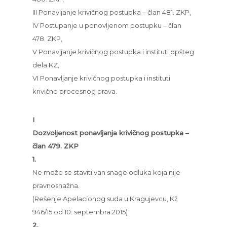
III Ponavljanje krivičnog postupka – član 481. ZKP,
IV Postupanje u ponovljenom postupku – član
478. ZKP,
V Ponavljanje krivičnog postupka i instituti opšteg
dela KZ,
VI Ponavljanje krivičnog postupka i instituti
krivično procesnog prava.
I
Dozvoljenost ponavljanja krivičnog postupka –
član 479. ZKP
1.
Ne može se staviti van snage odluka koja nije
pravnosnažna.
(Rešenje Apelacionog suda u Kragujevcu, Kž
946/15 od 10. septembra 2015)
2.