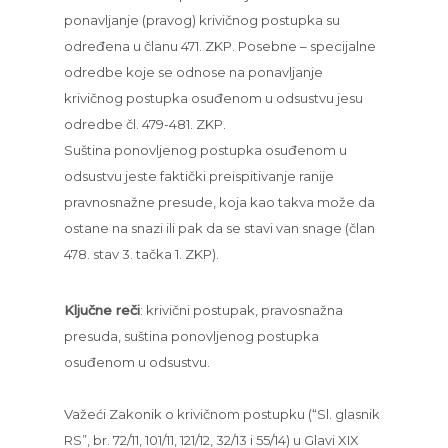
ponavljanje (pravog) krivičnog postupka su
određena u članu 471. ZKP. Posebne – specijalne
odredbe koje se odnose na ponavljanje
krivičnog postupka osuđenom u odsustvu jesu
odredbe čl. 479-481. ZKP.
Suština ponovljenog postupka osuđenom u
odsustvu jeste faktički preispitivanje ranije
pravnosnažne presude, koja kao takva može da
ostane na snazi ili pak da se stavi van snage (član
478. stav 3. tačka 1. ZKP).
Ključne reči
: krivični postupak, pravosnažna
presuda, suština ponovljenog postupka
osuđenom u odsustvu.
Važeći Zakonik o krivičnom postupku (“Sl. glasnik
RS”, br. 72/11, 101/11, 121/12, 32/13 i 55/14) u Glavi XIX