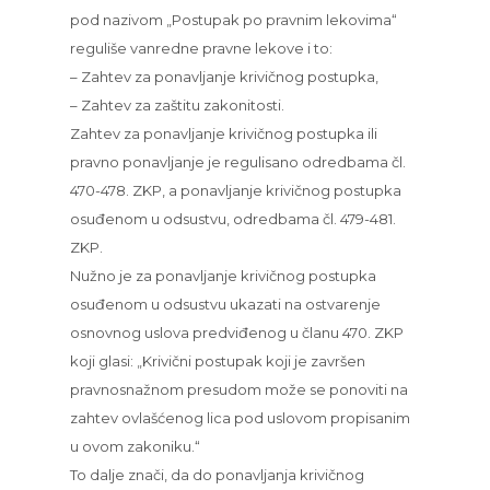
pod nazivom „Postupak po pravnim lekovima“
reguliše vanredne pravne lekove i to:
– Zahtev za ponavljanje krivičnog postupka,
– Zahtev za zaštitu zakonitosti.
Zahtev za ponavljanje krivičnog postupka ili
pravno ponavljanje je regulisano odredbama čl.
470-478. ZKP, a ponavljanje krivičnog postupka
osuđenom u odsustvu, odredbama čl. 479-481.
ZKP.
Nužno je za ponavljanje krivičnog postupka
osuđenom u odsustvu ukazati na ostvarenje
osnovnog uslova predviđenog u članu 470. ZKP
koji glasi: „Krivični postupak koji je završen
pravnosnažnom presudom može se ponoviti na
zahtev ovlašćenog lica pod uslovom propisanim
u ovom zakoniku.“
To dalje znači, da do ponavljanja krivičnog