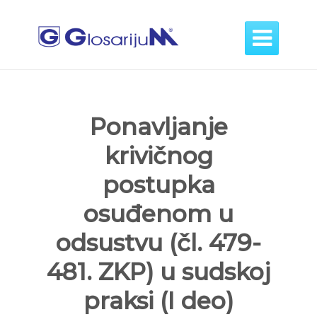

Ponavljanje
krivičnog
postupka
osuđenom u
odsustvu (čl. 479-
481. ZKP) u sudskoj
praksi (I deo)