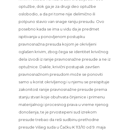
optužbe, dok ga je za drugi deo optužbe
oslobodio, a da pri tome nije delimično ili
potpuno stavio van snage raniju presudu. Ovo
posebno kada se ima u vidu da je predmet
ispitivanja u ponovljenom postupku
pravnosnažna presuda kojom je okrivljeni
oglašen krivim, zbog čega se identitet krivičnog
dela izvodi iz ranije pravnosnažne presude a ne iz
optužnice. Dakle, krivični postupak završen
pravnosnažnom presudom može se ponoviti
samo u korist okrivljenog i u njemu se preispituje
zakonitost ranije pravnosnažne presude prema
stanju stvari koje obuhvata činjenice i primenu
materijalnog i procesnog prava u vreme njenog
donošenja, te je prvostepeni sud izrekom
presude trebao da reši sudbinu prethodne
presude Višeg suda u Čačku K 113/10 od 9. maja