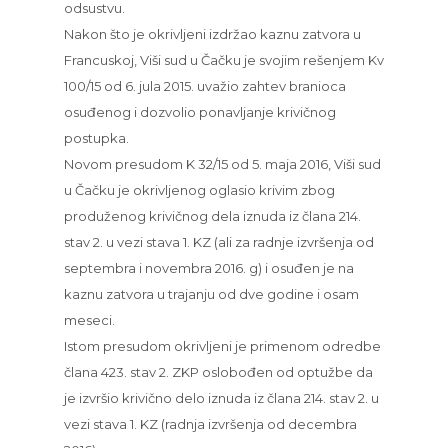
odsustvu.
Nakon što je okrivljeni izdržao kaznu zatvora u
Francuskoj, Viši sud u Čačku je svojim rešenjem Kv
100/15 od 6. jula 2015. uvažio zahtev branioca
osuđenog i dozvolio ponavljanje krivičnog
postupka.
Novom presudom K 32/15 od 5. maja 2016, Viši sud
u Čačku je okrivljenog oglasio krivim zbog
produženog krivičnog dela iznuda iz člana 214.
stav 2. u vezi stava 1. KZ (ali za radnje izvršenja od
septembra i novembra 2016. g) i osuđen je na
kaznu zatvora u trajanju od dve godine i osam
meseci.
Istom presudom okrivljeni je primenom odredbe
člana 423. stav 2. ZKP oslobođen od optužbe da
je izvršio krivično delo iznuda iz člana 214. stav 2. u
vezi stava 1. KZ (radnja izvršenja od decembra