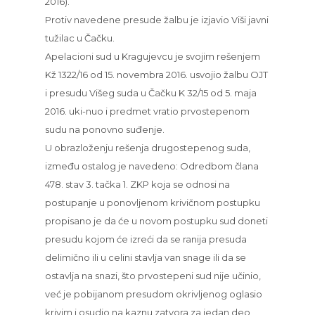
2016).
Protiv navedene presude žalbu je izjavio Viši javni
tužilac u Čačku.
Apelacioni sud u Kragujevcu je svojim rešenjem
Kž 1322/16 od 15. novembra 2016. usvojio žalbu OJT
i presudu Višeg suda u Čačku K 32/15 od 5. maja
2016. uki-nuo i predmet vratio prvostepenom
sudu na ponovno suđenje.
U obrazloženju rešenja drugostepenog suda,
između ostalog je navedeno: Odredbom člana
478. stav 3. tačka 1. ZKP koja se odnosi na
postupanje u ponovljenom krivičnom postupku
propisano je da će u novom postupku sud doneti
presudu kojom će izreći da se ranija presuda
delimično ili u celini stavlja van snage ili da se
ostavlja na snazi, što prvostepeni sud nije učinio,
već je pobijanom presudom okrivljenog oglasio
krivim i osudio na kaznu zatvora za jedan deo