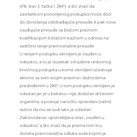
478. stav 3. tačka 1. ZKP), a što znači da
završetkom ponovljenog postupka može doći
do donošenja oslobađajuće presude ili pak nove
osuđujuće presude sa blažom pravnom
kvalifikacijom ili blažom kaznom u odnosu na
sadržinu ranije pravnosnažne presude.
U ranijem postupku okrivljeni je osuđen u
odsustvu, a to je izuzetak od suštine redovnog
krivičnog postupka u kome okrivljeni učestvuje
aktivno sa svim svojim pravima i dužnostima
predviđenim u ZKP. U tom postupku okrivljeni je
odsutan jer je u bekstvu i nije dostižan državnim
organima, a postoje naročito opravdani (važni)
razlozi da mu se sudi iako je odsutan.
Zakonodavac upotrebljava izraz „osuđen u
odsustvu“ a što znači da je prema tom licu
doneta pravnosnažna odluka suda kojom je