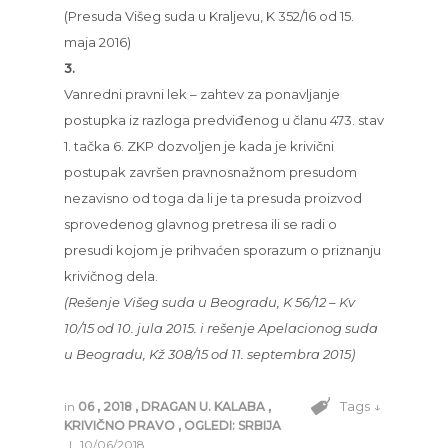
(Presuda Višeg suda u Kraljevu, K 352/16 od 15.
maja 2016)
3.
Vanredni pravni lek – zahtev za ponavljanje
postupka iz razloga predviđenog u članu 473. stav
1. tačka 6. ZKP dozvoljen je kada je krivični
postupak završen pravnosnažnom presudom
nezavisno od toga da li je ta presuda proizvod
sprovedenog glavnog pretresa ili se radi o
presudi kojom je prihvaćen sporazum o priznanju
krivičnog dela.
(Rešenje Višeg suda u Beogradu, K 56/12 – Kv
10/15 od 10. jula 2015. i rešenje Apelacionog suda
u Beogradu, Kž 308/15 od 11. septembra 2015)
Tags ↓
in
06
,
2018
,
DRAGAN U. KALABA
,
KRIVIČNO PRAVO
,
OGLEDI: SRBIJA
|
10/06/2018