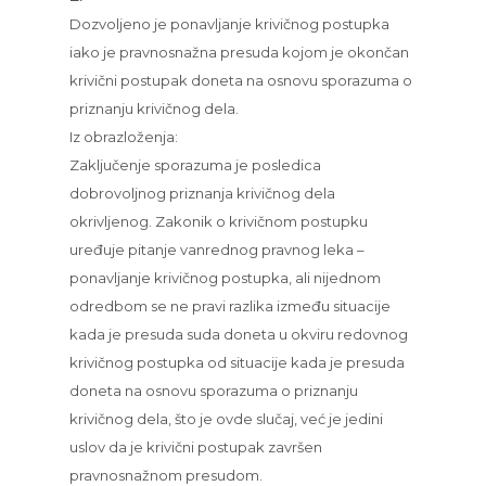
Dozvoljeno je ponavljanje krivičnog postupka
iako je pravnosnažna presuda kojom je okončan
krivični postupak doneta na osnovu sporazuma o
priznanju krivičnog dela.
Iz obrazloženja:
Zaključenje sporazuma je posledica
dobrovoljnog priznanja krivičnog dela
okrivljenog. Zakonik o krivičnom postupku
uređuje pitanje vanrednog pravnog leka –
ponavljanje krivičnog postupka, ali nijednom
odredbom se ne pravi razlika između situacije
kada je presuda suda doneta u okviru redovnog
krivičnog postupka od situacije kada je presuda
doneta na osnovu sporazuma o priznanju
krivičnog dela, što je ovde slučaj, već je jedini
uslov da je krivični postupak završen
pravnosnažnom presudom.