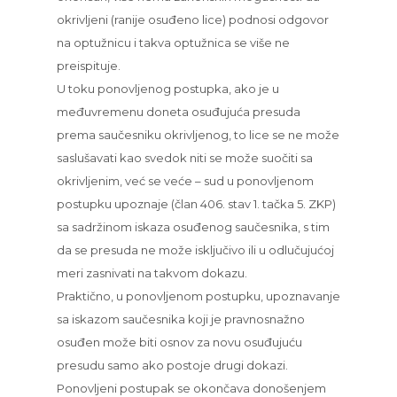
okrivljeni (ranije osuđeno lice) podnosi odgovor
na optužnicu i takva optužnica se više ne
preispituje.
U toku ponovljenog postupka, ako je u
međuvremenu doneta osuđujuća presuda
prema saučesniku okrivljenog, to lice se ne može
saslušavati kao svedok niti se može suočiti sa
okrivljenim, već se veće – sud u ponovljenom
postupku upoznaje (član 406. stav 1. tačka 5. ZKP)
sa sadržinom iskaza osuđenog saučesnika, s tim
da se presuda ne može isključivo ili u odlučujućoj
meri zasnivati na takvom dokazu.
Praktično, u ponovljenom postupku, upoznavanje
sa iskazom saučesnika koji je pravnosnažno
osuđen može biti osnov za novu osuđujuću
presudu samo ako postoje drugi dokazi.
Ponovljeni postupak se okončava donošenjem