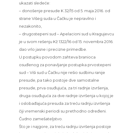
ukazati sledeće:
– donošenje presude K 32/15 od 5. maja 2016. od
strane Višeg suda u Čačku je nepravilno i
nezakonito,
– drugostepeni sud – Apelacioni sud u Kragujevcu
je u svom rešenju Kž 1322/16 od 15. novembra 2016.
dao vrlo jasne i precizne primedbe.
U postupku povodom zahteva branioca
osuđenog za ponavljanje postupka prvostepeni
sud – Viši sud u Čačku nije rešio sudbinu ranije
presude, pa tako postoje dve samostalne
presude, prva osuđujuća, za tri radnje izvršenja,
druga osuđujuća za dve radnje izvršenja u kojoj je
i oslobađajuća presuda za treću radnju izvršenja
čiji vremenski periodi su prethodno određeni.
Čudno zamešateljstvo.
Što je i najgore, za treću radnju izvršenja postoje