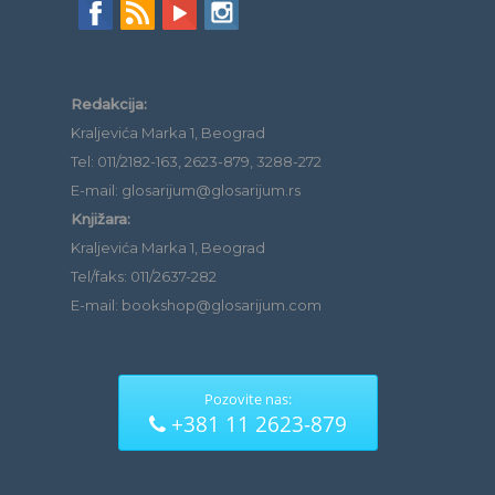
Redakcija:
Kraljevića Marka 1, Beograd
Tel: 011/2182-163, 2623-879, 3288-272
E-mail: glosarijum@glosarijum.rs
Knjižara:
Kraljevića Marka 1, Beograd
Tel/faks: 011/2637-282
E-mail: bookshop@glosarijum.com
Pozovite nas:
+381 11 2623-879