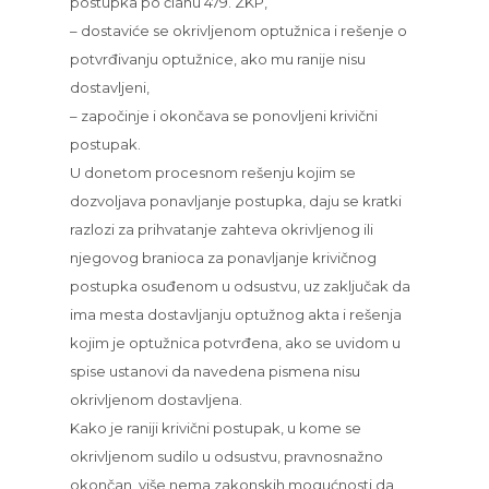
postupka po članu 479. ZKP,
– dostaviće se okrivljenom optužnica i rešenje o
potvrđivanju optužnice, ako mu ranije nisu
dostavljeni,
– započinje i okončava se ponovljeni krivični
postupak.
U donetom procesnom rešenju kojim se
dozvoljava ponavljanje postupka, daju se kratki
razlozi za prihvatanje zahteva okrivljenog ili
njegovog branioca za ponavljanje krivičnog
postupka osuđenom u odsustvu, uz zaključak da
ima mesta dostavljanju optužnog akta i rešenja
kojim je optužnica potvrđena, ako se uvidom u
spise ustanovi da navedena pismena nisu
okrivljenom dostavljena.
Kako je raniji krivični postupak, u kome se
okrivljenom sudilo u odsustvu, pravnosnažno
okončan, više nema zakonskih mogućnosti da