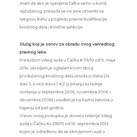
znači da ako je izjavljena žalba samo u korist
optuženog, presuda se ne sme izmeniti na
njegovu štetu u pogledu pravne kvalifikacije
krivičnog dela i krivične sankcije.
Slučaj koji je osnov za obradu ovog vanrednog
pravnog leka
Presudom Višeg suda u Čačku K 113/10 od 9. maja
2014. okrivljeni je oglašen krivim zbog
produženog krivičnog dela iznuda iz člana 214.
stav 3. u vezi stava 1. KZ (u pitanju su radnje
izvršenja iz septembra 2006, novembra 2006. i
decembra 2006) i osuđen je na kaznu zatvora u
trajanju od pet godina.
Osnov ovog postupka je doneto rešenje Višeg
suda u Čačku Kv 259/13 od 10. septembra 2013.
kojim je određeno da se okrivljenom sudi u