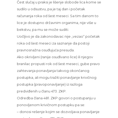
Čest slučaj u praksi je lišenje slobode lica kome se
sudilo u odsustvu, pa je taj dan i početak
računanja roka od šest meseci. Sa tim danom to
lice je dostupno državnim organima, nije više u
bekstvu, pa mu se može suditi.
Uočljivo je da zakonodavac nije „vezao“ početak
roka od šest meseci za saznanje da postoji
pravnosnažna osuđujuća presuda.
Ako okrivljeni (ranije osuđivano lice) ili njegov
branilac propusti rok od šest meseci, gube pravo
zahtevanja ponavljanja takvog okončanog
postupka, ali mogu tražiti ponavljanje krivičnog
postupka (pravoponavljanje) iz razloga
predviđenih u članu 473. ZKP.
Odredba člana 481. ZKP govori o postupanju u
ponovljenom krivičnom postupku pa se:
– donosi rešenje kojim se dozvoljava ponavljanje