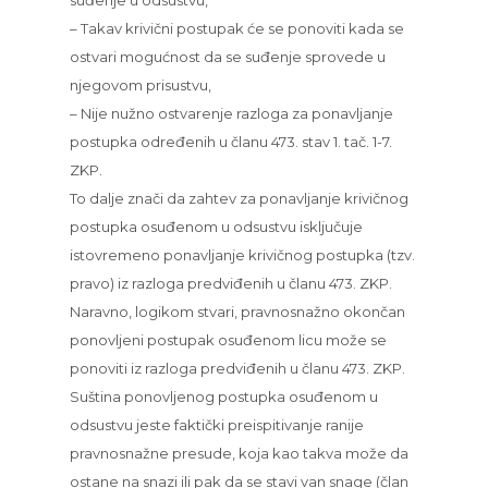
suđenje u odsustvu,
– Takav krivični postupak će se ponoviti kada se
ostvari mogućnost da se suđenje sprovede u
njegovom prisustvu,
– Nije nužno ostvarenje razloga za ponavljanje
postupka određenih u članu 473. stav 1. tač. 1-7.
ZKP.
To dalje znači da zahtev za ponavljanje krivičnog
postupka osuđenom u odsustvu isključuje
istovremeno ponavljanje krivičnog postupka (tzv.
pravo) iz razloga predviđenih u članu 473. ZKP.
Naravno, logikom stvari, pravnosnažno okončan
ponovljeni postupak osuđenom licu može se
ponoviti iz razloga predviđenih u članu 473. ZKP.
Suština ponovljenog postupka osuđenom u
odsustvu jeste faktički preispitivanje ranije
pravnosnažne presude, koja kao takva može da
ostane na snazi ili pak da se stavi van snage (član