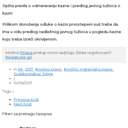
Opšta pravila o odmeravanju kazne i predlog javnog tužioca o
kazni
Prilikom donošenja odluke o kazni prvostepeni sud treba da
ima u vidu predlog nadležnog javnog tužioca u pogledu kazne
koju treba izreći okrivljenom.
Molimo
Prijava
pristup ovom sadržaju.
(Niste registrovani?
Registrujte se
)
in
06
,
2017
,
Krivično pravo
,
Krivično-materijalno pravo
,
Sudska praksa: Srbije
|
10/06/2017
Tags ↓
Previous post
Next post
Filteri za pretragu časopisa