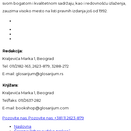
svom bogatom i kvalitetnom sadržaju, kao i redovnošću izlaženja,
zauzima visoko mesto na listi pravnih izdanja još od 1992.
Redakcija:
Kraljevića Marka 1, Beograd
Tel: 011/2182-163, 2623-879, 3288-272
E-mail: glosarijum@glosarijum.rs
Knjižara:
Kraljevića Marka 1, Beograd
Tel/faks: 011/2637-282
E-mail: bookshop@glosarijum.com
Pozovite nas:
Pozovite nas:
+381 11 2623-879
Naslovna
Časopis “Izbor sudske prakse”