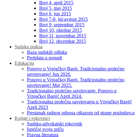
Broj 4, april 2015
Broj 5, maj 2015
Broj 6, jun 2015
Broj 7-8, jul-avgust 2015
Broj 9, septembar 2015
Broj 10, oktobar 2015
Broj 11, novembar 2015
Broj 12, decembar 2015
Sudska praksa
Baza sudskih odluka
Pretplata u ponudi
Edukacija
Ponovo u Vrnjačkoj Banji. Tradicionalno prolećno
savetovanje! Jun 2026.
Ponovo u Vrnjačkoj Banji. Tradicionalno prolećno
savetovanje! Maj 2025.
Tradicionalno prolećno savetovanje. Ponovo u
Vrnjačkoj Banji! April 2024.
Tradicionalna prolećna savetovanja u Vrnjačkoj Banji!
April 2023
Prestanak radnog odnosa otkazom od strane poslodavca
Knjige i rokovnici
Sudsko-advokatski rokovnik
Ispričaj svoju priču
Pravna literatura