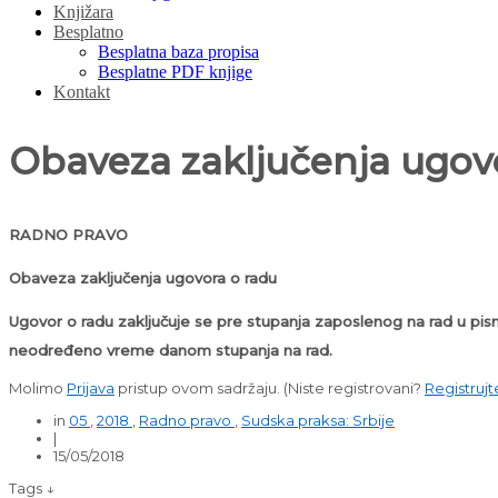
Knjižara
Besplatno
Besplatna baza propisa
Besplatne PDF knjige
Kontakt
Obaveza zaključenja ugov
RADNO PRAVO
Obaveza zaključenja ugovora o radu
Ugovor o radu zaključuje se pre stupanja zaposlenog na rad u pi
neodređeno vreme danom stupanja na rad.
Molimo
Prijava
pristup ovom sadržaju.
(Niste registrovani?
Registrujt
in
05
,
2018
,
Radno pravo
,
Sudska praksa: Srbije
|
15/05/2018
Tags ↓