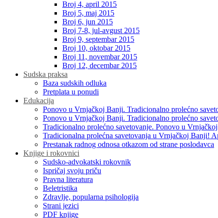
Broj 4, april 2015
Broj 5, maj 2015
Broj 6, jun 2015
Broj 7-8, jul-avgust 2015
Broj 9, septembar 2015
Broj 10, oktobar 2015
Broj 11, novembar 2015
Broj 12, decembar 2015
Sudska praksa
Baza sudskih odluka
Pretplata u ponudi
Edukacija
Ponovo u Vrnjačkoj Banji. Tradicionalno prolećno savet
Ponovo u Vrnjačkoj Banji. Tradicionalno prolećno savet
Tradicionalno prolećno savetovanje. Ponovo u Vrnjačkoj
Tradicionalna prolećna savetovanja u Vrnjačkoj Banji! A
Prestanak radnog odnosa otkazom od strane poslodavca
Knjige i rokovnici
Sudsko-advokatski rokovnik
Ispričaj svoju priču
Pravna literatura
Beletristika
Zdravlje, popularna psihologija
Strani jezici
PDF knjige