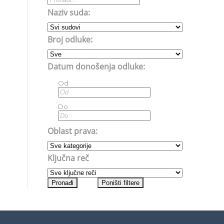
Naziv suda:
Broj odluke:
Datum donošenja odluke:
Od
Do
Oblast prava:
Ključna reč