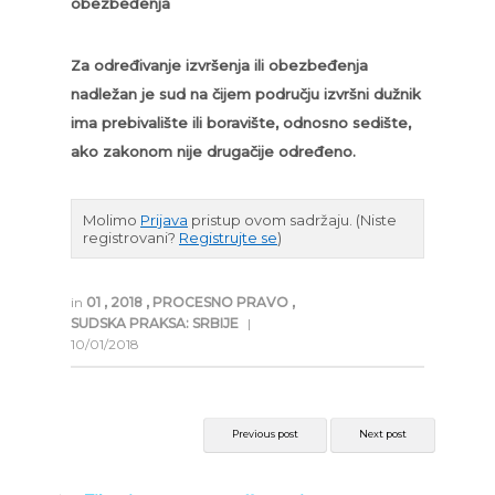
obezbeđenja
Za određivanje izvršenja ili obezbeđenja
nadležan je sud na čijem području izvršni dužnik
ima prebivalište ili boravište, odnosno sedište,
ako zakonom nije drugačije određeno.
Molimo
Prijava
pristup ovom sadržaju.
(Niste
registrovani?
Registrujte se
)
in
01
,
2018
,
PROCESNO PRAVO
,
SUDSKA PRAKSA: SRBIJE
|
10/01/2018
Previous post
Next post