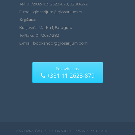
Tel: 011/2182-163, 2623-879, 3288-272
E-mail: glosarijum@glosarijum.rs
Knjižara:
Kraljevića Marka 1, Beograd
Tel/faks: 011/2637-282
E-mail: bookshop@glosarijum.com
Pozovite nas:
+381 11 2623-879
NASLOVNA
ČASOPIS “IZBOR SUDSKE PRAKSE”
PRETPLATA