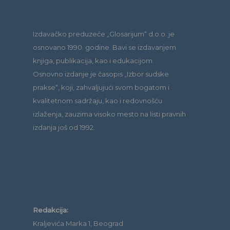
Izdavačko preduzeće „Glosarijum“ d.o.o. je
osnovano 1990. godine. Bavi se izdavanjem
knjiga, publikacija, kao i edukacijom.
Osnovno izdanje je časopis „Izbor sudske
prakse“, koji, zahvaljujući svom bogatom i
kvalitetnom sadržaju, kao i redovnošću
izlaženja, zauzima visoko mesto na listi pravnih
izdanja još od 1992.
Redakcija:
Kraljevića Marka 1, Beograd