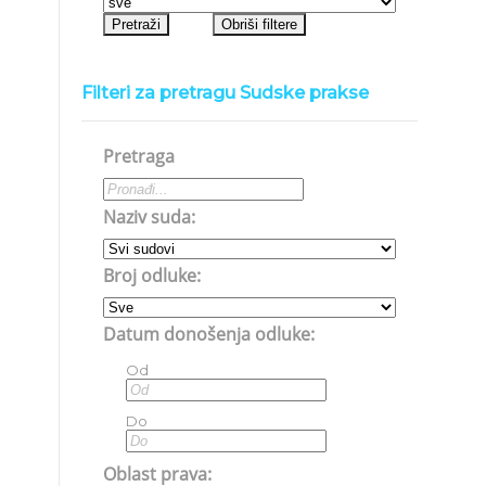
Filteri za pretragu Sudske prakse
Pretraga
Naziv suda:
Broj odluke:
Datum donošenja odluke:
Od
Do
Oblast prava: