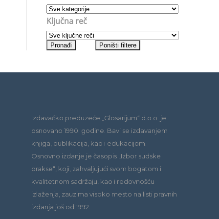
Ključna reč
Izdavačko preduzeće „Glosarijum“ d.o.o. je
osnovano 1990. godine. Bavi se izdavanjem
knjiga, publikacija, kao i edukacijom.
Osnovno izdanje je časopis „Izbor sudske
prakse“, koji, zahvaljujući svom bogatom i
kvalitetnom sadržaju, kao i redovnošću
izlaženja, zauzima visoko mesto na listi pravnih
izdanja još od 1992.