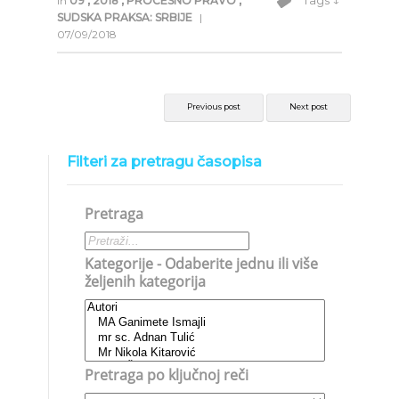
Tags ↓
in
09
,
2018
,
PROCESNO PRAVO
,
SUDSKA PRAKSA: SRBIJE
|
07/09/2018
Previous post
Next post
Filteri za pretragu časopisa
Pretraga
Kategorije - Odaberite jednu ili više
željenih kategorija
Pretraga po ključnoj reči