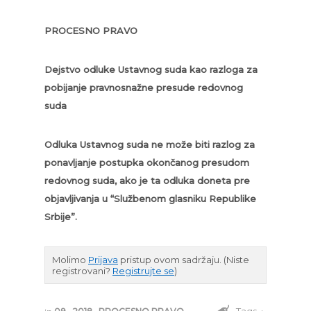
PROCESNO PRAVO
Dejstvo odluke Ustavnog suda kao razloga za
pobijanje pravnosnažne presude redovnog
suda
Odluka Ustavnog suda ne može biti razlog za
ponavljanje postupka okončanog presudom
redovnog suda, ako je ta odluka doneta pre
objavljivanja u “Službenom glasniku Republike
Srbije”.
Molimo
Prijava
pristup ovom sadržaju.
(Niste
registrovani?
Registrujte se
)