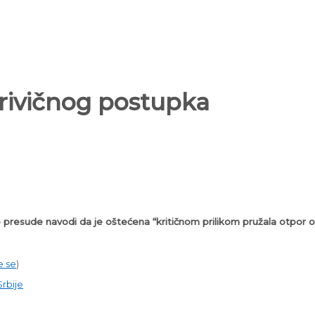
rivičnog postupka
presude navodi da je oštećena “kritičnom prilikom pružala otpor ok
e se
)
Srbije