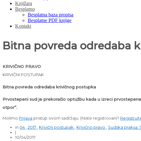
Knjižara
Besplatno
Besplatna baza propisa
Besplatne PDF knjige
Kontakt
Bitna povreda odredaba k
KRIVIČNO PRAVO
KRIVIČNI POSTUPAK
Bitna povreda odredaba krivičnog postupka
Prvostepeni sud je prekoračio optužbu kada u izreci prvostepene 
otpor”.
Molimo
Prijava
pristup ovom sadržaju.
(Niste registrovani?
Registrujt
in
04
,
2017
,
Krivični postupak
,
Krivično pravo
,
Sudska praksa: 
|
10/04/2017