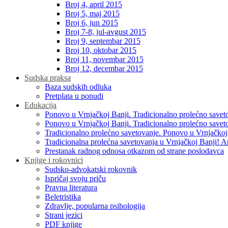
Broj 4, april 2015
Broj 5, maj 2015
Broj 6, jun 2015
Broj 7-8, jul-avgust 2015
Broj 9, septembar 2015
Broj 10, oktobar 2015
Broj 11, novembar 2015
Broj 12, decembar 2015
Sudska praksa
Baza sudskih odluka
Pretplata u ponudi
Edukacija
Ponovo u Vrnjačkoj Banji. Tradicionalno prolećno savet
Ponovo u Vrnjačkoj Banji. Tradicionalno prolećno savet
Tradicionalno prolećno savetovanje. Ponovo u Vrnjačkoj
Tradicionalna prolećna savetovanja u Vrnjačkoj Banji! A
Prestanak radnog odnosa otkazom od strane poslodavca
Knjige i rokovnici
Sudsko-advokatski rokovnik
Ispričaj svoju priču
Pravna literatura
Beletristika
Zdravlje, popularna psihologija
Strani jezici
PDF knjige